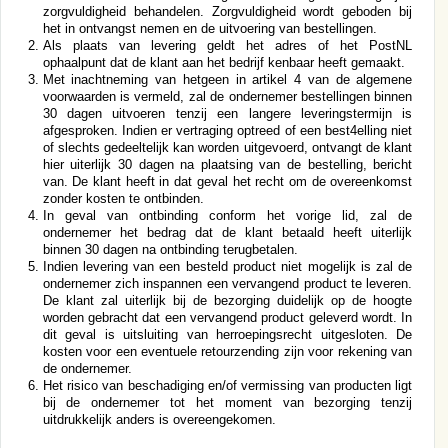
zorgvuldigheid behandelen. Zorgvuldigheid wordt geboden bij
het in ontvangst nemen en de uitvoering van bestellingen.
Als plaats van levering geldt het adres of het PostNL
ophaalpunt dat de klant aan het bedrijf kenbaar heeft gemaakt.
Met inachtneming van hetgeen in artikel 4 van de algemene
voorwaarden is vermeld, zal de ondernemer bestellingen binnen
30 dagen uitvoeren tenzij een langere leveringstermijn is
afgesproken. Indien er vertraging optreed of een best4elling niet
of slechts gedeeltelijk kan worden uitgevoerd, ontvangt de klant
hier uiterlijk 30 dagen na plaatsing van de bestelling, bericht
van. De klant heeft in dat geval het recht om de overeenkomst
zonder kosten te ontbinden.
In geval van ontbinding conform het vorige lid, zal de
ondernemer het bedrag dat de klant betaald heeft uiterlijk
binnen 30 dagen na ontbinding terugbetalen.
Indien levering van een besteld product niet mogelijk is zal de
ondernemer zich inspannen een vervangend product te leveren.
De klant zal uiterlijk bij de bezorging duidelijk op de hoogte
worden gebracht dat een vervangend product geleverd wordt. In
dit geval is uitsluiting van herroepingsrecht uitgesloten. De
kosten voor een eventuele retourzending zijn voor rekening van
de ondernemer.
Het risico van beschadiging en/of vermissing van producten ligt
bij de ondernemer tot het moment van bezorging tenzij
uitdrukkelijk anders is overeengekomen.