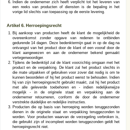
Indien de ondernemer zich heeft verplicht tot het leveren van
een reeks van producten of diensten is de bepaling in het
vorige lid slechts van toepassing op de eerste levering.
Artikel 6. Herroepingsrecht
Bij aankoop van producten heeft de klant de mogelijkheid de
overeenkomst zonder opgave van redenen te ontbinden
gedurende 14 dagen. Deze bedenktermijn gaat in op de dag na
ontvangst van het product door de klant of een vooraf door de
klant aangewezen en aan de ondernemer bekend gemaakt
vertegenwoordiger.
Tijdens de bedenktijd zal de klant voorzichtig omgaan met het
product en de verpakking. De klant zal het product slechts in
die mate uitpakken of gebruiken voor zover dat nodig is om te
kunnen beoordelen of hij het product wenst te behouden. Indien
hij van zijn herroepingsrecht gebruikt maakt, zal hij het product
met alle geleverde toebehoren en - indien redelijkerwijze
mogelijk - in de originele staat en verpakking aan de
ondernemer retourneren, conform de door de ondernemer
verstrekte duidelijke en redelijke instructies.
Producten die op basis van herroeping worden teruggezonden
dienen in de originele staat en verpakking teruggezonden te
worden. Voor producten waarvan de verzegeling verbroken is,
die gebruikt zijn of incompleet worden teruggezonden geldt het
herroepingsrecht niet.