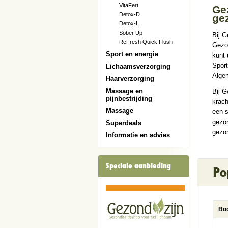
VitaFert
Gez
Detox-D
ge
Detox-L
Sober Up
Bij G
ReFresh Quick Flush
Gezon
Sport en energie
kunt 
Sport
Lichaamsverzorging
Alge
Haarverzorging
Massage en
Bij G
pijnbestrijding
krach
Massage
een s
gezo
Superdeals
gezon
Informatie en advies
Speciale aanbieding
Po