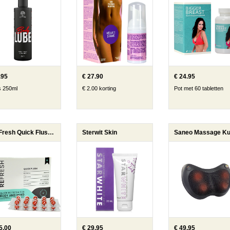
.95
€ 27.90
€ 24.95
s 250ml
€ 2.00 korting
Pot met 60 tabletten
ReFresh Quick Flush 6x
Sterwit Skin
5.00
€ 29.95
€ 49.95