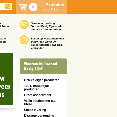
Artikelen
0
€ 0.00 korting
or
Blanco verpakking.
& Trace.
Gezond Bezig Zijn wordt
niet als afzender vermeld.
staat
Bestel op werkdagen voor
en en
16:30, dan wordt uw
pakket dezelfde dag nog
verzonden.
Waarom bij Gezond
Bezig Zijn?
Unieke eigen producten
100% natuurlijke
producten
Groot assortiment
Veilig betalen met o.a.
iDeal
Snelle levering
Discrete verzending