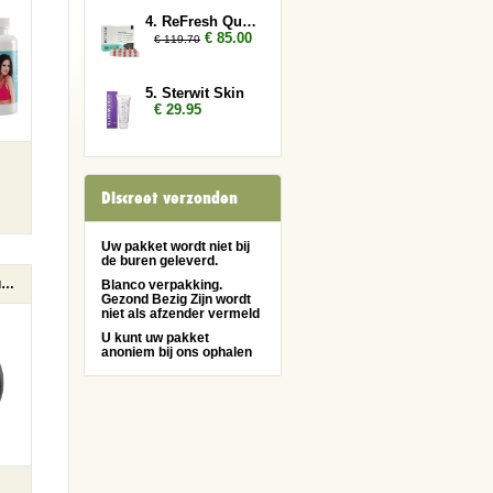
4. ReFresh Quick Flush 6x
€ 85.00
€ 119.70
5. Sterwit Skin
€ 29.95
Discreet verzonden
Uw pakket wordt niet bij
de buren geleverd.
Saneo Massage Kussen
Blanco verpakking.
Gezond Bezig Zijn wordt
niet als afzender vermeld
U kunt uw pakket
anoniem bij ons ophalen