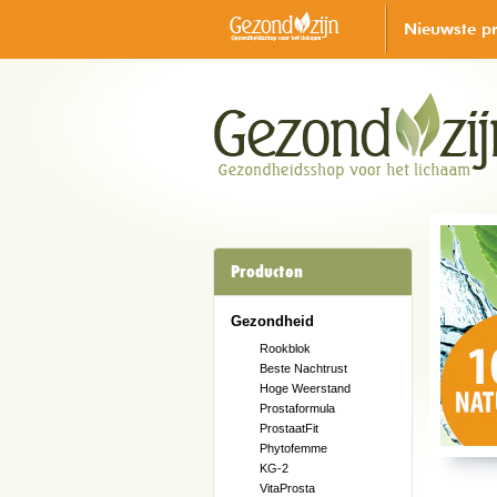
Nieuwste p
Producten
Gezondheid
Rookblok
Beste Nachtrust
Hoge Weerstand
Prostaformula
ProstaatFit
Phytofemme
KG-2
VitaProsta