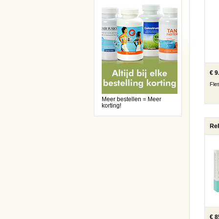
€ 9
Fle
Meer bestellen = Meer
korting!
€ 8