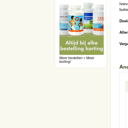
hoeve
buite
Doel
Alle
Verp
Meer bestellen = Meer
korting!
And