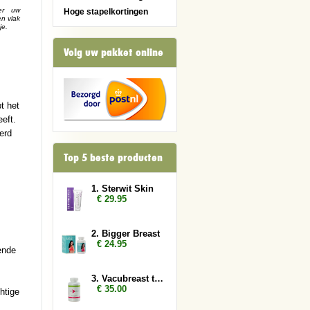
er uw
Hoge stapelkortingen
en vlak
je.
Volg uw pakket online
t het
eft.
erd
Top 5 beste producten
1. Sterwit Skin
€ 29.95
2. Bigger Breast
€ 24.95
ende
3. Vacubreast tabletten
€ 35.00
htige