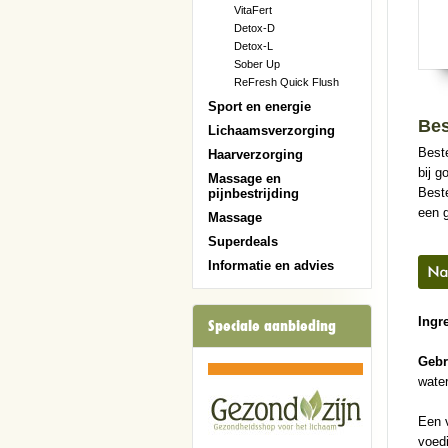
VitaFert
Detox-D
Detox-L
Sober Up
ReFresh Quick Flush
Sport en energie
Bes
Lichaamsverzorging
Beste
Haarverzorging
bij g
Massage en
Beste
pijnbestrijding
een 
Massage
Superdeals
Informatie en advies
Ingr
Speciale aanbieding
Gebr
water
Een 
voedi