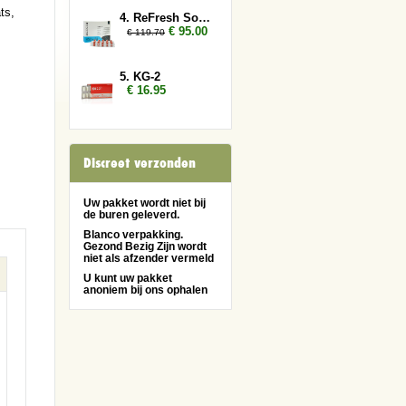
ts,
4. ReFresh Sober Up 6x
€ 95.00
€ 119.70
5. KG-2
€ 16.95
Discreet verzonden
Uw pakket wordt niet bij
de buren geleverd.
Blanco verpakking.
Gezond Bezig Zijn wordt
niet als afzender vermeld
U kunt uw pakket
anoniem bij ons ophalen