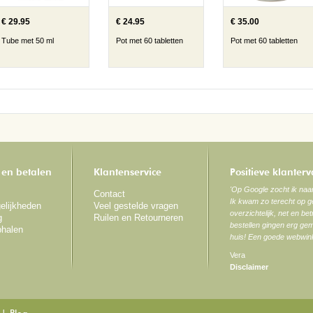
€ 29.95
€ 24.95
€ 35.00
Tube met 50 ml
Pot met 60 tabletten
Pot met 60 tabletten
 en betalen
Klantenservice
Positieve klanter
'Op Google zocht ik na
Contact
Ik kwam zo terecht op ge
elijkheden
Veel gestelde vragen
overzichtelijk, net en be
g
Ruilen en Retourneren
bestellen gingen erg gem
phalen
huis! Een goede webwink
Vera
Disclaimer