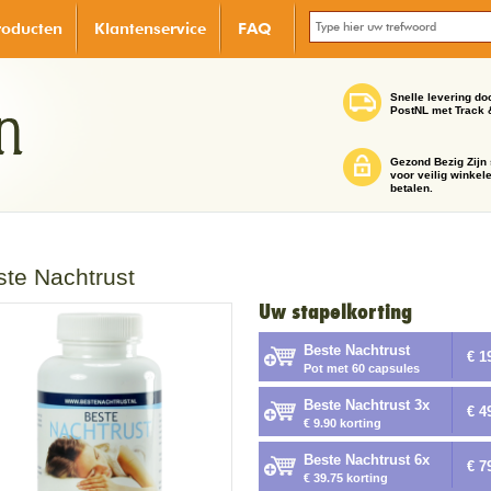
roducten
Klantenservice
FAQ
Snelle levering do
PostNL met Track 
Gezond Bezig Zijn 
voor veilig winkel
betalen.
ste Nachtrust
Uw stapelkorting
Beste Nachtrust
€ 1
Pot met 60 capsules
Beste Nachtrust 3x
€ 4
€ 9.90 korting
Beste Nachtrust 6x
€ 7
€ 39.75 korting