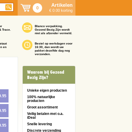
Artikelen
0
€ 0.00 korting
or
Blanco verpakking.
& Trace.
Gezond Bezig Zijn wordt
niet als afzender vermeld.
staat
Bestel op werkdagen voor
en en
16:30, dan wordt uw
pakket dezelfde dag nog
verzonden.
Waarom bij Gezond
Bezig Zijn?
Unieke eigen producten
9.95
100% natuurlijke
producten
Groot assortiment
9.95
Veilig betalen met o.a.
iDeal
Snelle levering
9.95
Discrete verzending