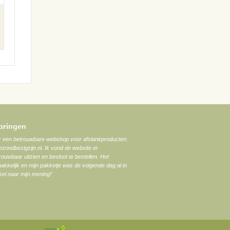
varingen
ar een betrouwbare webshop voor afslankproducten.
zondbezigzijn.nl. Ik vond de website er
trouwbaar uitzien en besloot te bestellen. Het
akkelijk en mijn pakketje was de volgende dag al in
el naar mijn mening!'