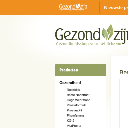
Nieuwste p
Producten
Be
Gezondheid
Rookblok
Beste Nachtrust
Hoge Weerstand
Prostaformula
ProstaatFit
Phytofemme
KG-2
VitaProsta