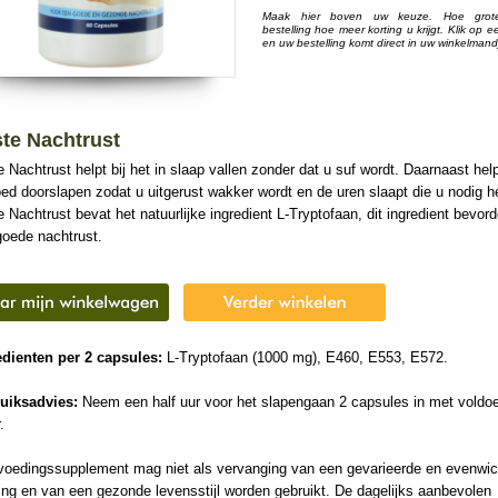
Maak hier boven uw keuze. Hoe grot
bestelling hoe meer korting u krijgt. Klik op e
en uw bestelling komt direct in uw winkelmand
te Nachtrust
 Nachtrust helpt bij het in slaap vallen zonder dat u suf wordt. Daarnaast help
oed doorslapen zodat u uitgerust wakker wordt en de uren slaapt die u nodig he
 Nachtrust bevat het natuurlijke ingredient L-Tryptofaan, dit ingredient bevord
goede nachtrust.
edienten per 2 capsules:
L-Tryptofaan (1000 mg), E460, E553, E572.
uiksadvies:
Neem een half uur voor het slapengaan 2 capsules in met voldo
.
voedingssupplement mag niet als vervanging van een gevarieerde en evenwic
ng en van een gezonde levensstijl worden gebruikt. De dagelijks aanbevolen