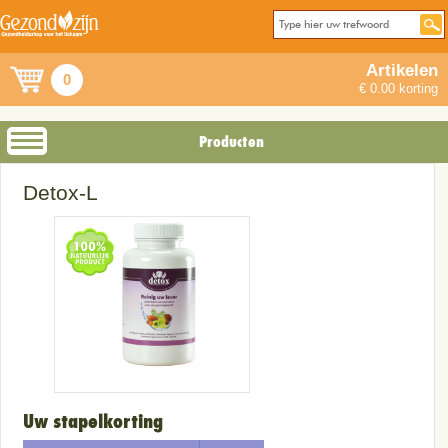
Artikelen
0
€ 0.00 korting
Producten
Detox-L
Uw stapelkorting