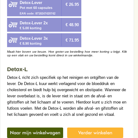
Detox-Lever
€ 26.95
Pot met 60 capsules
EAN code: 8718247420742
Detox-Lever 2x
€ 48.90
€ 5.00 korting
Detox-Lever 3x
€ 71.95
€ 8.90 korting
Maak hier boven uw keuze. Hoe groter uw bestelling hoe meer korting u krijgt. Klik
op een vlak en uw bestelling komt direct in uw winkelmandje.
Detox-L
Detox-L richt zich specifiek op het reinigen en ontgiften van de
lever. De Detox-L kuur werkt verlagend voor de bloeddruk en
cholesterol en biedt hulp bij overgewicht en obstipatie. Wanneer de
lever overbelast is, is de lever niet in staat om de afval- en
gifstoffen uit het lichaam af te voeren. Hierdoor kunt u zich moe en
futloos voelen. Met de Detox-L worden alle afval- en gifstoffen uit
het lichaam gevoerd en voelt u zich al snel gezond en vitaal.