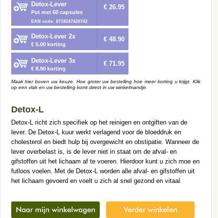
Detox-Lever
€ 26.95
Pot met 60 capsules
EAN code: 8718247420742
Detox-Lever 2x
€ 48.90
€ 5.00 korting
Detox-Lever 3x
€ 71.95
€ 8.90 korting
Maak hier boven uw keuze. Hoe groter uw bestelling hoe meer korting u krijgt. Klik
op een vlak en uw bestelling komt direct in uw winkelmandje.
Detox-L
Detox-L richt zich specifiek op het reinigen en ontgiften van de
lever. De Detox-L kuur werkt verlagend voor de bloeddruk en
cholesterol en biedt hulp bij overgewicht en obstipatie. Wanneer de
lever overbelast is, is de lever niet in staat om de afval- en
gifstoffen uit het lichaam af te voeren. Hierdoor kunt u zich moe en
futloos voelen. Met de Detox-L worden alle afval- en gifstoffen uit
het lichaam gevoerd en voelt u zich al snel gezond en vitaal.