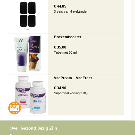
€ 44.85
3 sets van 4 elektroden
Boezembooster
€ 35.00
Tube met 60 ml
VitaProsta + VitaErect
€ 34.90
Superdeal korting €10,-
Over Gezond Bezig Zijn