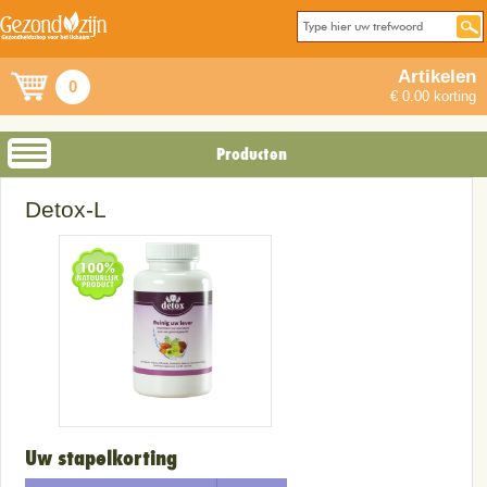
Artikelen
0
€ 0.00 korting
Producten
Detox-L
Uw stapelkorting