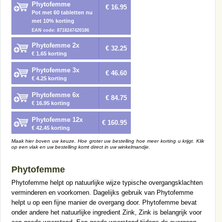
Phytofemme
€ 16.95
Pot met 60 tabletten nu
met 10% korting
EAN code: 8718247420186
Phytofemme 2x
€ 32.25
€ 1.65 korting
Phytofemme 3x
€ 46.60
€ 4.25 korting
Phytofemme 6x
€ 84.75
€ 16.95 korting
Phytofemme 12x
€ 160.95
€ 42.45 korting
Maak hier boven uw keuze. Hoe groter uw bestelling hoe meer korting u krijgt. Klik
op een vlak en uw bestelling komt direct in uw winkelmandje.
Phytofemme
Phytofemme helpt op natuurlijke wijze typische overgangsklachten
verminderen en voorkomen. Dagelijks gebruik van Phytofemme
helpt u op een fijne manier de overgang door. Phytofemme bevat
onder andere het natuurlijke ingredient Zink, Zink is belangrijk voor