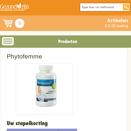
Artikelen
0
€ 0.00 korting
Producten
Phytofemme
Uw stapelkorting