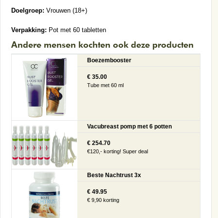
Doelgroep:
Vrouwen (18+)
Verpakking:
Pot met 60 tabletten
Andere mensen kochten ook deze producten
Boezembooster
€ 35.00
Tube met 60 ml
Vacubreast pomp met 6 potten
€ 254.70
€120,- korting! Super deal
Beste Nachtrust 3x
€ 49.95
€ 9,90 korting