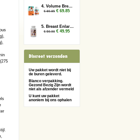
4. Volume Breasts 3x
€ 69.85
€ 89.85
5. Breast Enlarger 2x
rous
€ 49.95
€ 59.90
g),
),
min
Discreet verzonden
 (275
Uw pakket wordt niet bij
de buren geleverd.
Blanco verpakking.
Gezond Bezig Zijn wordt
niet als afzender vermeld
U kunt uw pakket
els
anoniem bij ons ophalen
e
ter
ijl.
e,