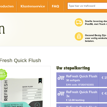
roducten
Klantenservice
FAQ
Snelle levering do
PostNL met Track 
Gezond Bezig Zijn 
voor veilig winkel
betalen.
Fresh Quick Flush
Uw stapelkorting
ReFresh Quick Flush
€ 1
30 softgels
EAN code: 8718247421831
ReFresh Quick Flush
€ 4
3x
€ 12.00 korting