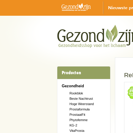
Nieuwste p
Producten
Re
Gezondheid
Rookblok
Beste Nachtrust
Hoge Weerstand
Prostaformula
ProstaatFit
Phytofemme
KG-2
VitaProsta