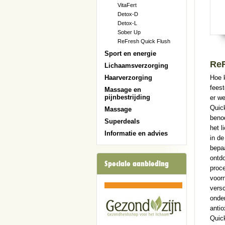
VitaFert
Detox-D
Detox-L
Sober Up
ReFresh Quick Flush
Sport en energie
ReF
Lichaamsverzorging
Hoe k
Haarverzorging
feest
Massage en
pijnbestrijding
er we
Quick
Massage
benod
Superdeals
het l
Informatie en advies
in d
bepaa
ontdo
Speciale aanbieding
proce
voor
versc
onder
anti
Quick