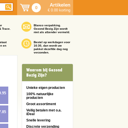
Artikelen
0
€ 0.00 korting
or
Blanco verpakking.
& Trace.
Gezond Bezig Zijn wordt
niet als afzender vermeld.
staat
Bestel op werkdagen voor
en en
16:30, dan wordt uw
pakket dezelfde dag nog
verzonden.
Waarom bij Gezond
Bezig Zijn?
Unieke eigen producten
9.95
100% natuurlijke
producten
Groot assortiment
Veilig betalen met o.a.
7.85
iDeal
Snelle levering
Discrete verzending