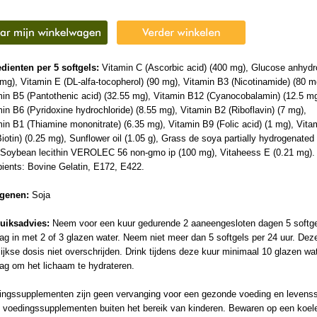
edienten per 5 softgels:
Vitamin C (Ascorbic acid) (400 mg), Glucose anhyd
mg), Vitamin E (DL-alfa-tocopherol) (90 mg), Vitamin B3 (Nicotinamide) (80 m
min B5 (Pantothenic acid) (32.55 mg), Vitamin B12 (Cyanocobalamin) (12.5 mg
in B6 (Pyridoxine hydrochloride) (8.55 mg), Vitamin B2 (Riboflavin) (7 mg),
in B1 (Thiamine mononitrate) (6.35 mg), Vitamin B9 (Folic acid) (1 mg), Vita
iotin) (0.25 mg), Sunflower oil (1.05 g), Grass de soya partially hydrogenated
 Soybean lecithin VEROLEC 56 non-gmo ip (100 mg), Vitaheess E (0.21 mg).
ients: Bovine Gelatin, E172, E422.
rgenen:
Soja
uiksadvies:
Neem voor een kuur gedurende 2 aaneengesloten dagen 5 softg
ag in met 2 of 3 glazen water. Neem niet meer dan 5 softgels per 24 uur. Dez
ijkse dosis niet overschrijden. Drink tijdens deze kuur minimaal 10 glazen wa
ag om het lichaam te hydrateren.
ingssupplementen zijn geen vervanging voor een gezonde voeding en levensst
 voedingssupplementen buiten het bereik van kinderen. Bewaren op een koel