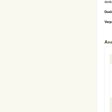
donke
Doel
Verp
And