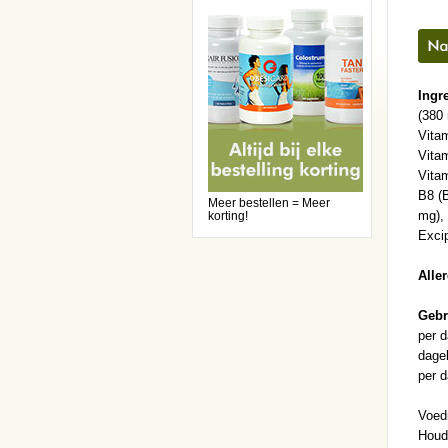
Ingr
(380 
Vita
Vitam
Vitam
B8 (B
Meer bestellen = Meer
mg),
korting!
Excip
Alle
Gebr
per d
dagel
per d
Voed
Houd