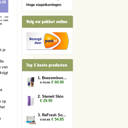
5.00
Hoge stapelkortingen
er uw
en vlak
Volg uw pakket online
je.
t je
lle
Top 5 beste producten
n van
rijgt
1. Boezembooster 2x
€ 60.00
€ 70.00
et
2. Sterwit Skin
€ 29.95
n op
het
3. ReFresh Sober Up 3x
h
€ 54.85
€ 59.85