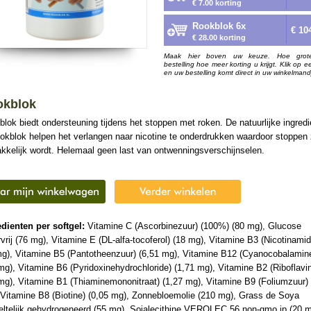
€ 7.00 korting
Rookblok 6x
€ 10
€ 28.00 korting
Maak hier boven uw keuze. Hoe grot
bestelling hoe meer korting u krijgt. Klik op e
en uw bestelling komt direct in uw winkelmand
okblok
lok biedt ondersteuning tijdens het stoppen met roken. De natuurlijke ingred
okblok helpen het verlangen naar nicotine te onderdrukken waardoor stoppen
kkelijk wordt. Helemaal geen last van ontwenningsverschijnselen.
edienten per softgel:
Vitamine C (Ascorbinezuur) (100%) (80 mg), Glucose
vrij (76 mg), Vitamine E (DL-alfa-tocoferol) (18 mg), Vitamine B3 (Nicotinamid
mg), Vitamine B5 (Pantotheenzuur) (6,51 mg), Vitamine B12 (Cyanocobalamin
mg), Vitamine B6 (Pyridoxinehydrochloride) (1,71 mg), Vitamine B2 (Riboflavi
mg), Vitamine B1 (Thiaminemononitraat) (1,27 mg), Vitamine B9 (Foliumzuur) 
 Vitamine B8 (Biotine) (0,05 mg), Zonnebloemolie (210 mg), Grass de Soya
eltelijk gehydrogeneerd (55 mg), Sojalecithine VEROLEC 56 non-gmo ip (20 m