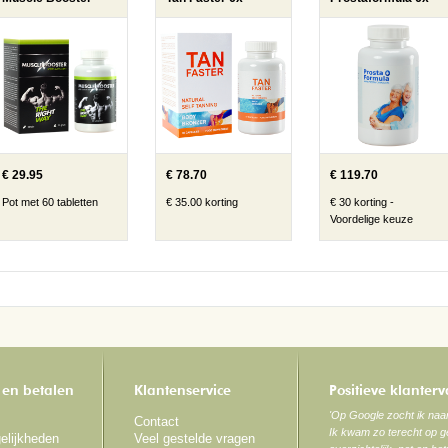
€ 29.95
€ 78.70
€ 119.70
Pot met 60 tabletten
€ 35.00 korting
€ 30 korting -
Voordelige keuze
 en betalen
Klantenservice
Positieve klanter
'Op Google zocht ik na
Contact
Ik kwam zo terecht op ge
elijkheden
Veel gestelde vragen