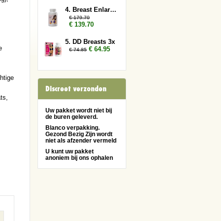
4. Breast Enlarger 6x
€ 179.70
€ 139.70
5. DD Breasts 3x
e
€ 64.95
€ 74.85
htige
Discreet verzonden
ts,
Uw pakket wordt niet bij
de buren geleverd.
Blanco verpakking.
Gezond Bezig Zijn wordt
niet als afzender vermeld
U kunt uw pakket
anoniem bij ons ophalen