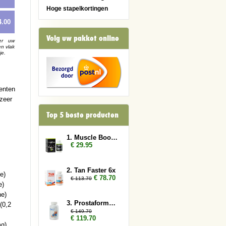
Hoge stapelkortingen
4.00
Volg uw pakket online
er uw
en vlak
je.
ienten
 zeer
Top 5 beste producten
1. Muscle Booster
€ 29.95
2. Tan Faster 6x
e)
€ 78.70
€ 113.70
e)
ne)
3. Prostaformula 6x
(0,2
€ 149.70
€ 119.70
g),