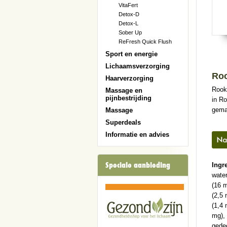
VitaFert
Detox-D
Detox-L
Sober Up
ReFresh Quick Flush
Sport en energie
Lichaamsverzorging
Ro
Haarverzorging
Rookb
Massage en
pijnbestrijding
in Ro
gema
Massage
Superdeals
Informatie en advies
Speciale aanbieding
Ingr
water
(16 
(2,5 
(1,4 
mg),
gede