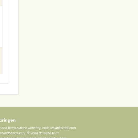
varingen
ar een betrouwbare webshop voor afslankproducten.
zondbezigzijn.nl. Ik vond de website er