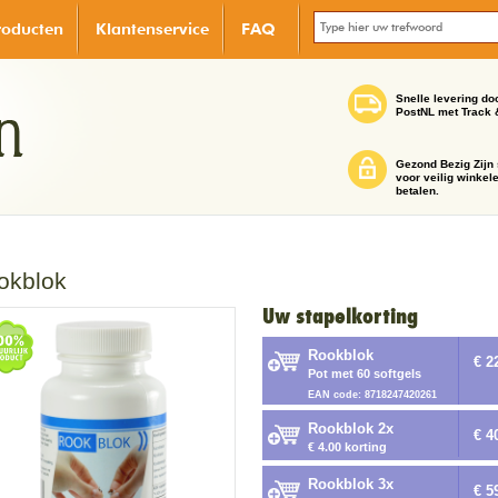
roducten
Klantenservice
FAQ
Snelle levering do
PostNL met Track 
Gezond Bezig Zijn 
voor veilig winkel
betalen.
okblok
Uw stapelkorting
Rookblok
€ 2
Pot met 60 softgels
EAN code: 8718247420261
Rookblok 2x
€ 4
€ 4.00 korting
Rookblok 3x
€ 5