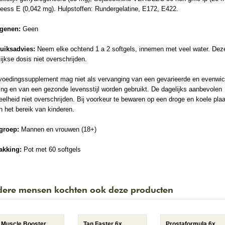
heess E (0,042 mg). Hulpstoffen: Rundergelatine, E172, E422.
rgenen:
Geen
uiksadvies:
Neem elke ochtend 1 a 2 softgels, innemen met veel water. Dez
ijkse dosis niet overschrijden.
voedingssupplement mag niet als vervanging van een gevarieerde en evenwic
ng en van een gezonde levensstijl worden gebruikt. De dagelijks aanbevolen
elheid niet overschrijden. Bij voorkeur te bewaren op een droge en koele plaa
n het bereik van kinderen.
groep:
Mannen en vrouwen (18+)
akking:
Pot met 60 softgels
ere mensen kochten ook deze producten
Muscle Booster
Tan Faster 6x
Prostaformula 6x