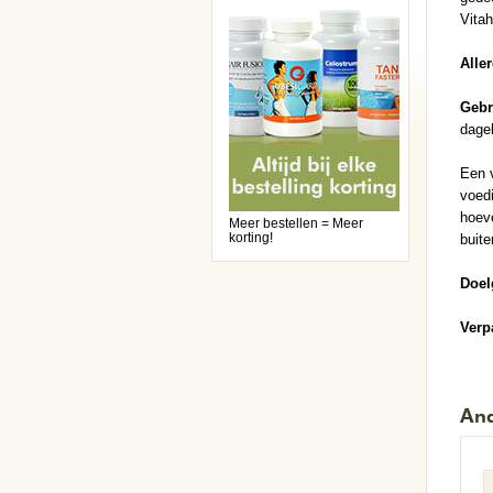
Vita
Alle
Gebr
dagel
Een 
voedi
hoeve
Meer bestellen = Meer
korting!
buite
Doel
Verp
And