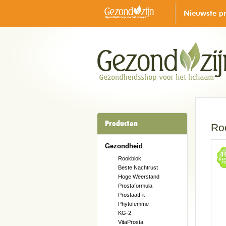
Nieuwste p
Producten
Ro
Gezondheid
Rookblok
Beste Nachtrust
Hoge Weerstand
Prostaformula
ProstaatFit
Phytofemme
KG-2
VitaProsta