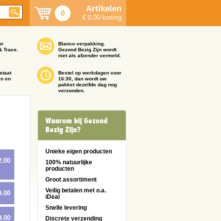
Artikelen
0
€ 0.00 korting
or
Blanco verpakking.
& Trace.
Gezond Bezig Zijn wordt
niet als afzender vermeld.
staat
Bestel op werkdagen voor
en en
16:30, dan wordt uw
pakket dezelfde dag nog
verzonden.
Waarom bij Gezond
Bezig Zijn?
Unieke eigen producten
2.00
100% natuurlijke
producten
Groot assortiment
Veilig betalen met o.a.
0.00
iDeal
Snelle levering
9.00
Discrete verzending