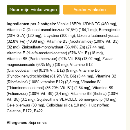
Ingredienten per 2 softgels:
Visolie 18EPA 12DHA TG (460 mg),
Vitamine C (Gecoat ascorbinezuur 97,5%) (164,1 mg), Bernagieolie
(20% GLA) (120 mg), L-cystine (100 mg), IJzersulfaatmonohydraat
(32,8% Fe) (40,98 mg), Vitamine B3 (Nicotinamide) (100% Vit. B3)
(32 mg), Zinksulfaat-monohydraat (36,44% Zn) (27,44 mg),
Vitamine E (dl-alfa-tocoferolacetaat) (67% Vit. E) (18 mg),
Vitamine B5 (Pantotheenzuur) (92% Vit. B5) (13,02 mg), Zwaar
magnesiumoxide (60% Mg.) (10 mg), Vitamine B12
(Cianocobalamine) (0,1% Vit. B12) (5 mg), Vitamine B6
(Pyridoxinehydrochloride) (81,9% Vit. B6) (3,44 mg), Vitamine B2
(Riboflavine) (100% vitamine B12) (2,8 mg), Vitamine B1
(Thiaminemononitraat) (86,29% Vit. B1) (2,54 mg), Vitamine B9
(Foliumzuur) (100% Vit. B9) (0,4 mg), Vitamine B8 (Biotina) (100%
Vit. B8) (0,1 mg), Sojalecithine VEROLEC 56 non-gmo ip (40 mg),
Gele bijenwas (30 mg), Colloidaal silica (10 mg). Hulpstoffen:
Gelatine, E172, E422.
Allergenen:
Soja en vis