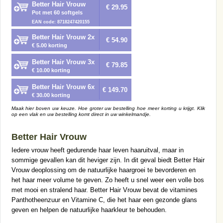
Better Hair Vrouw
€ 29.95
Pot met 60 softgels
EAN code: 8718247420155
Better Hair Vrouw 2x
€ 54.90
€ 5.00 korting
Better Hair Vrouw 3x
€ 79.85
€ 10.00 korting
Better Hair Vrouw 6x
€ 149.70
€ 30.00 korting
Maak hier boven uw keuze. Hoe groter uw bestelling hoe meer korting u krijgt. Klik
op een vlak en uw bestelling komt direct in uw winkelmandje.
Better Hair Vrouw
Iedere vrouw heeft gedurende haar leven haaruitval, maar in
sommige gevallen kan dit heviger zijn. In dit geval biedt Better Hair
Vrouw deoplossing om de natuurlijke haargroei te bevorderen en
het haar meer volume te geven. Zo heeft u snel weer een volle bos
met mooi en stralend haar. Better Hair Vrouw bevat de vitamines
Panthotheenzuur en Vitamine C, die het haar een gezonde glans
geven en helpen de natuurlijke haarkleur te behouden.