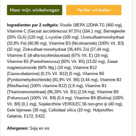
Ingredienten per 2 softgels:
Visolie 18EPA 12DHA TG (460 mg),
Vitamine C (Gecoat ascorbinezuur 97,5%) (164,1 mg), Bernagieolie
(20% GLA) (120 mg), L-cystine (100 mg), IJzersulfaatmonohydraat
(32,8% Fe) (40,98 mg), Vitamine B3 (Nicotinamide) (100% Vit. B3)
(32 mg), Zinksulfaat-monohydraat (36,44% Zn) (27,44 mg),
Vitamine E (dl-alfa-tocoferolacetaat) (67% Vit. E) (18 mg),
Vitamine B5 (Pantotheenzuur) (92% Vit. B5) (13,02 mg), Zwaar
magnesiumoxide (60% Mg.) (10 mg), Vitamine B12
(Cianocobalamine) (0,1% Vit. B12) (5 mg), Vitamine B6
(Pyridoxinehydrochloride) (81,9% Vit. B6) (3,44 mg), Vitamine B2
(Riboflavine) (100% vitamine B12) (2,8 mg), Vitamine B1
(Thiaminemononitraat) (86,29% Vit. B1) (2,54 mg), Vitamine B9
(Foliumzuur) (100% Vit. B9) (0,4 mg), Vitamine B8 (Biotina) (100%
Vit. B8) (0,1 mg), Sojalecithine VEROLEC 56 non-gmo ip (40 mg),
Gele bijenwas (30 mg), Colloidaal silica (10 mg). Hulpstoffen:
Gelatine, E172, E422.
Allergenen:
Soja en vis