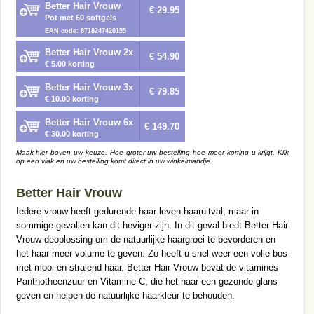
Better Hair Vrouw
€ 29.95
Pot met 60 softgels
EAN code: 8718247420155
Better Hair Vrouw 2x
€ 54.90
€ 5.00 korting
Better Hair Vrouw 3x
€ 79.85
€ 10.00 korting
Better Hair Vrouw 6x
€ 149.70
€ 30.00 korting
Maak hier boven uw keuze. Hoe groter uw bestelling hoe meer korting u krijgt. Klik
op een vlak en uw bestelling komt direct in uw winkelmandje.
Better Hair Vrouw
Iedere vrouw heeft gedurende haar leven haaruitval, maar in
sommige gevallen kan dit heviger zijn. In dit geval biedt Better Hair
Vrouw deoplossing om de natuurlijke haargroei te bevorderen en
het haar meer volume te geven. Zo heeft u snel weer een volle bos
met mooi en stralend haar. Better Hair Vrouw bevat de vitamines
Panthotheenzuur en Vitamine C, die het haar een gezonde glans
geven en helpen de natuurlijke haarkleur te behouden.