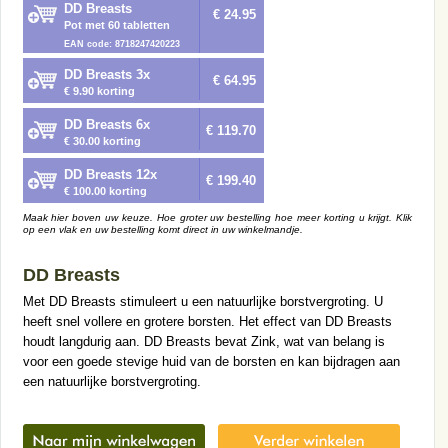
DD Breasts
€ 24.95
Pot met 60 tabletten
EAN code: 8718247420223
DD Breasts 3x
€ 64.95
€ 9.90 korting
DD Breasts 6x
€ 119.70
€ 30.00 korting
DD Breasts 12x
€ 199.40
€ 100.00 korting
Maak hier boven uw keuze. Hoe groter uw bestelling hoe meer korting u krijgt. Klik
op een vlak en uw bestelling komt direct in uw winkelmandje.
DD Breasts
Met DD Breasts stimuleert u een natuurlijke borstvergroting. U
heeft snel vollere en grotere borsten. Het effect van DD Breasts
houdt langdurig aan. DD Breasts bevat Zink, wat van belang is
voor een goede stevige huid van de borsten en kan bijdragen aan
een natuurlijke borstvergroting.