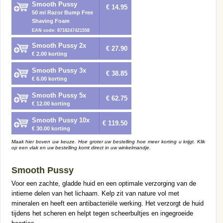
Smooth Pussy
€ 14.95
50 ml Razor Bump Free
Shaving Foam
EAN code: 8718247421558
Smooth Pussy 2x
€ 27.90
€ 2.00 korting
Smooth Pussy 3x
€ 38.85
€ 6.00 korting
Smooth Pussy 5x
€ 62.75
€ 12.00 korting
Smooth Pussy 10x
€ 119.50
€ 30.00 korting
Maak hier boven uw keuze. Hoe groter uw bestelling hoe meer korting u krijgt. Klik
op een vlak en uw bestelling komt direct in uw winkelmandje.
Smooth Pussy
Voor een zachte, gladde huid en een optimale verzorging van de
intieme delen van het lichaam. Kelp zit van nature vol met
mineralen en heeft een antibacteriële werking. Het verzorgt de huid
tijdens het scheren en helpt tegen scheerbultjes en ingegroeide