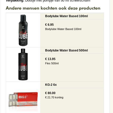
Verpakking:
Doosje met pompje van 50 ml scheerschuim
Andere mensen kochten ook deze producten
Bodylube Water Based 100ml
€ 6.95
Bodylube Water Based 100ml
Bodylube Water Based 500ml
€ 13.95
Fles 500ml
KG-2 6x
€ 80.00
€ 21.70 korting