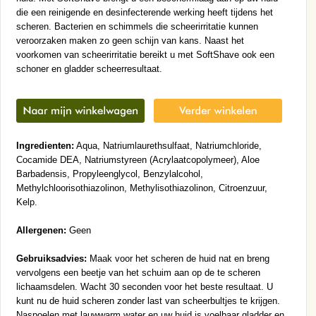
die een reinigende en desinfecterende werking heeft tijdens het
scheren. Bacterien en schimmels die scheerirritatie kunnen
veroorzaken maken zo geen schijn van kans. Naast het
voorkomen van scheerirritatie bereikt u met SoftShave ook een
schoner en gladder scheerresultaat.
Ingredienten:
Aqua, Natriumlaurethsulfaat, Natriumchloride,
Cocamide DEA, Natriumstyreen (Acrylaatcopolymeer), Aloe
Barbadensis, Propyleenglycol, Benzylalcohol,
Methylchloorisothiazolinon, Methylisothiazolinon, Citroenzuur,
Kelp.
Allergenen:
Geen
Gebruiksadvies:
Maak voor het scheren de huid nat en breng
vervolgens een beetje van het schuim aan op de te scheren
lichaamsdelen. Wacht 30 seconden voor het beste resultaat. U
kunt nu de huid scheren zonder last van scheerbultjes te krijgen.
Naspoelen met lauwwarm water en uw huid is voelbaar gladder en