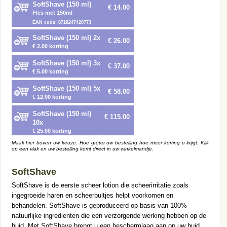
SoftShave (150 ml)
€ 14.00
Fles met 150ml
EAN code: 8718247420773
SoftShave (150 ml) 2x
€ 26.00
€ 2.00 korting
SoftShave (150 ml) 3x
€ 37.00
€ 5.00 korting
SoftShave (150 ml) 5x
€ 58.00
€ 12.00 korting
SoftShave (150 ml)
€ 115.00
10x
€ 25.00 korting
Maak hier boven uw keuze. Hoe groter uw bestelling hoe meer korting u krijgt. Klik
op een vlak en uw bestelling komt direct in uw winkelmandje.
SoftShave
SoftShave is de eerste scheer lotion die scheerirritatie zoals
ingegroeide haren en scheerbultjes helpt voorkomen en
behandelen. SoftShave is geproduceerd op basis van 100%
natuurlijke ingredienten die een verzorgende werking hebben op de
huid. Met SoftShave brengt u een beschermlaag aan op uw huid