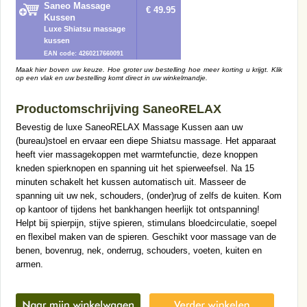
Saneo Massage
€ 49.95
Kussen
Luxe Shiatsu massage
kussen
EAN code: 4260217660091
Maak hier boven uw keuze. Hoe groter uw bestelling hoe meer korting u krijgt. Klik
op een vlak en uw bestelling komt direct in uw winkelmandje.
Productomschrijving SaneoRELAX
Bevestig de luxe SaneoRELAX Massage Kussen aan uw
(bureau)stoel en ervaar een diepe Shiatsu massage. Het apparaat
heeft vier massagekoppen met warmtefunctie, deze knoppen
kneden spierknopen en spanning uit het spierweefsel. Na 15
minuten schakelt het kussen automatisch uit. Masseer de
spanning uit uw nek, schouders, (onder)rug of zelfs de kuiten. Kom
op kantoor of tijdens het bankhangen heerlijk tot ontspanning!
Helpt bij spierpijn, stijve spieren, stimulans bloedcirculatie, soepel
en flexibel maken van de spieren. Geschikt voor massage van de
benen, bovenrug, nek, onderrug, schouders, voeten, kuiten en
armen.