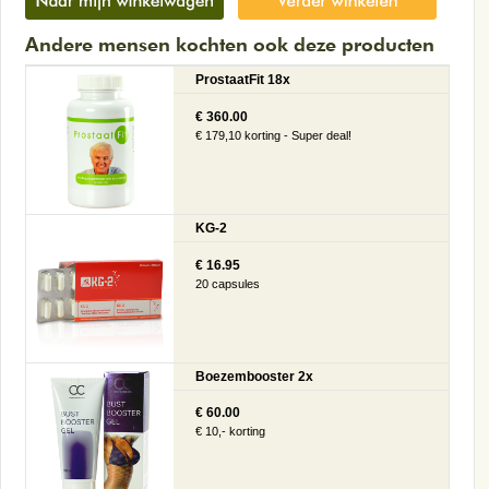
Andere mensen kochten ook deze producten
ProstaatFit 18x
€ 360.00
€ 179,10 korting - Super deal!
KG-2
€ 16.95
20 capsules
Boezembooster 2x
€ 60.00
€ 10,- korting