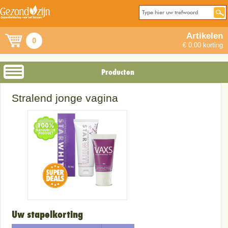
Artikelen
0
€ 0.00 korting
Producten
Stralend jonge vagina
Uw stapelkorting