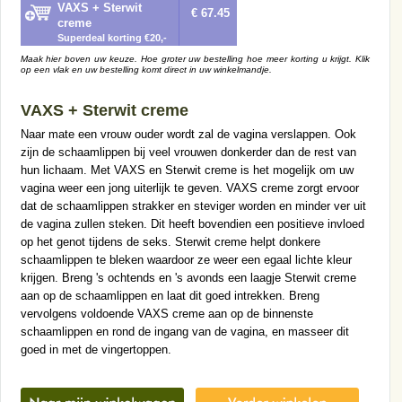
VAXS + Sterwit
€ 67.45
creme
Superdeal korting €20,-
Maak hier boven uw keuze. Hoe groter uw bestelling hoe meer korting u krijgt. Klik
op een vlak en uw bestelling komt direct in uw winkelmandje.
VAXS + Sterwit creme
Naar mate een vrouw ouder wordt zal de vagina verslappen. Ook
zijn de schaamlippen bij veel vrouwen donkerder dan de rest van
hun lichaam. Met VAXS en Sterwit creme is het mogelijk om uw
vagina weer een jong uiterlijk te geven. VAXS creme zorgt ervoor
dat de schaamlippen strakker en steviger worden en minder ver uit
de vagina zullen steken. Dit heeft bovendien een positieve invloed
op het genot tijdens de seks. Sterwit creme helpt donkere
schaamlippen te bleken waardoor ze weer een egaal lichte kleur
krijgen. Breng 's ochtends en 's avonds een laagje Sterwit creme
aan op de schaamlippen en laat dit goed intrekken. Breng
vervolgens voldoende VAXS creme aan op de binnenste
schaamlippen en rond de ingang van de vagina, en masseer dit
goed in met de vingertoppen.