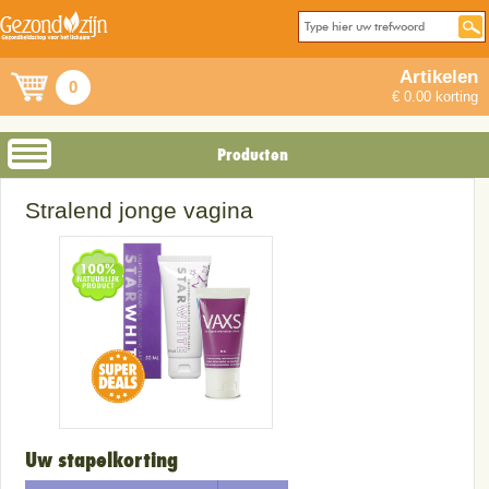
Artikelen
0
€ 0.00 korting
Producten
Stralend jonge vagina
Uw stapelkorting